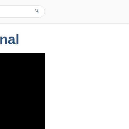
🔍
nal