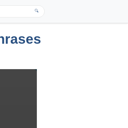
🔍
phrases