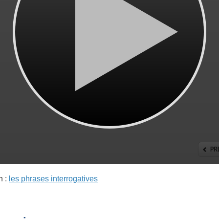
n :
les phrases interrogatives