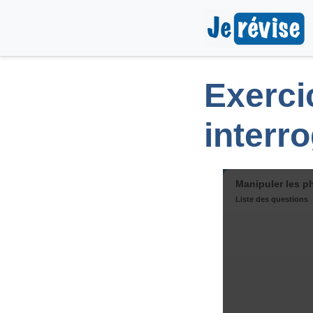
Exerci
interr