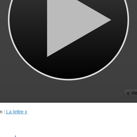
n :
La lettre x