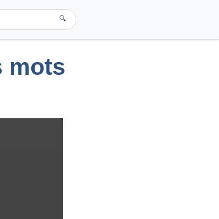
🔍
es mots