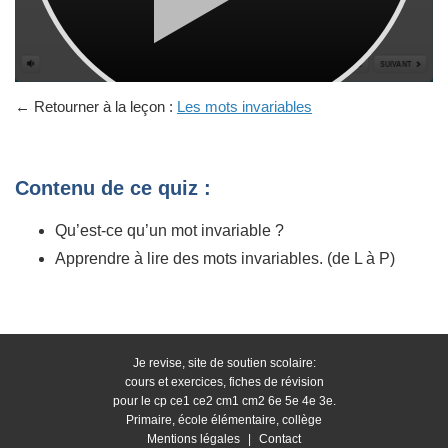
← Retourner à la leçon :
Les mots invariables
Contenu de ce quiz :
Qu’est-ce qu’un mot invariable ?
Apprendre à lire des mots invariables. (de L à P)
Je revise, site de soutien scolaire:
cours et exercices, fiches de révision
pour le cp ce1 ce2 cm1 cm2 6e 5e 4e 3e.
Primaire, école élémentaire, collège
Mentions légales
|
Contact