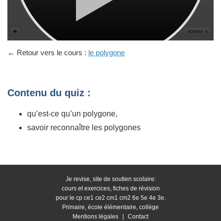
← Retour vers le cours :
le polygone
Contenu du quiz :
qu’est-ce qu’un polygone,
savoir reconnaître les polygones
Je revise, site de soutien scolaire:
cours et exercices, fiches de révision
pour le cp ce1 ce2 cm1 cm2 6e 5e 4e 3e.
Primaire, école élémentaire, collège
Mentions légales
|
Contact